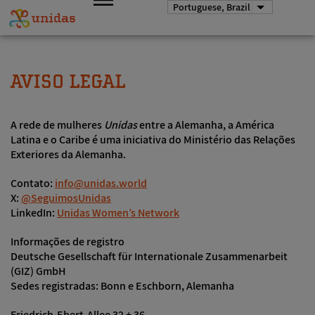
Pular
Portuguese, Brazil
Listar açõe
para
Menu
o
UNIDAS
conteúdo
principal
AVISO LEGAL
A rede de mulheres
Unidas
entre a Alemanha, a América
Latina e o Caribe é uma iniciativa do Ministério das Relações
Exteriores da Alemanha.
Contato:
info@unidas.world
X:
@SeguimosUnidas
LinkedIn:
Unidas Women’s Network
Informações de registro
Deutsche Gesellschaft für Internationale Zusammenarbeit
(GIZ) GmbH
Sedes registradas: Bonn e Eschborn, Alemanha
Friedrich-Ebert-Allee 32 + 36